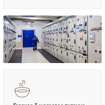
ОБЯЗАТЕЛЬНО: Группа по
электробезопасности IV или V (до и
выше 1000 В). Категория персонала:
оперативный или оперативно-
ремонтный.
Умение читать однолинейные и
принципиальные схемы.