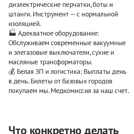
и выше 1000 В (подстанции, КРУ,
КТП).
Подготовка рабочих мест и допуск
ремонтных бригад.
Техническое обслуживание
электродвигателей ЗИФ (мельницы,
насосы, конвейеры).
Плановые обходы, осмотры
оборудования, ведение оперативного
журнала.
Условия, за которые
не стыдно
Вам остается только приехать и начать
работать