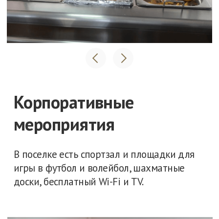
Как удобнее с вами связаться
Телефон
Telegram
WhatsApp
MAX
+7
Нажимая на кнопку Отправить, я даю
согласие на обработку
персональных
данных