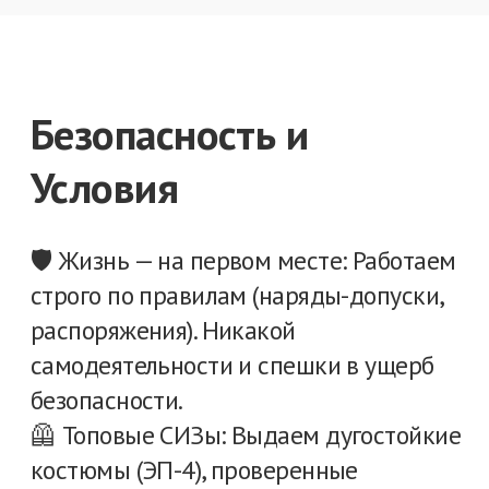
безопасности.
🦺 Топовые СИЗы: Выдаем дугостойкие
костюмы (ЭП-4), проверенные
диэлектрические перчатки, боты и
штанги. Инструмент — с нормальной
изоляцией.
🏭 Адекватное оборудование:
Обслуживаем современные вакуумные
и элегазовые выключатели, сухие и
масляные трансформаторы.
💰 Белая ЗП и логистика: Выплаты день
в день. Билеты от базовых городов
покупаем мы. Медкомиссия за наш счет.
Что конкретно делать
Оперативные переключения в
электроустановках напряжением до