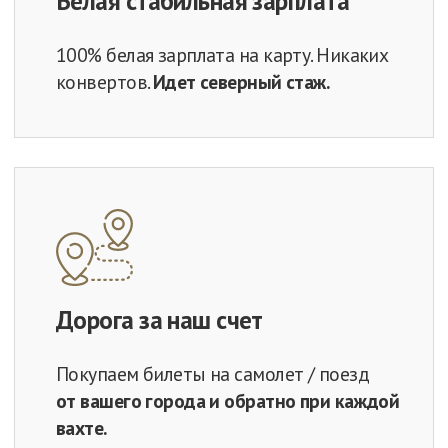
Спецодежда
Выдаем качественные СИЗ (зима/лето)
по вашему размеру
Требования к
кандидату:
Опыт работы по обслуживанию ПС
или промышленного
электрооборудования от [1-2 лет].