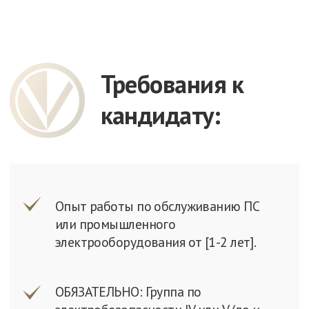
Рассказываем о новом ГОК
«Светловский»
ГОК «Светловский» — новый
производственный объект GV Gold,
расположенный в Бодайбинском районе
Иркутской области, одном из ключевых
регионов золотодобычи России.
Месторождение находится в 130